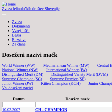
Zveza felinoloških društev Slovenije
Zveza
Dokumenti
Vzrejališča
Legla
Razstave
Za člane
Doseženi nazivi mačk
World Winner (WW)
Mediterranean Winner (MW)
Central 
National Winner (NW)
International Winner (IW)
Distinguished Merit (DM)
Distinguished Variety Merit (DVM)
Supreme Champion (SC)
Supreme Premior (SP)
Junior Winner (JW)
Kitten Champion (KCH)
Junior Champ
Vsi doseženi nazivi
Datum
Dosežen naziv
10.02.2007
CH - CHAMPION