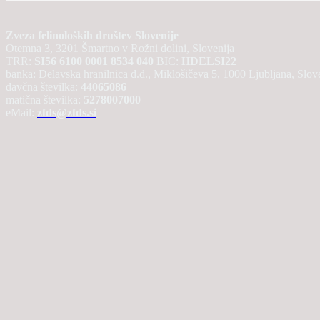
Zveza felinoloških društev Slovenije
Otemna 3, 3201 Šmartno v Rožni dolini, Slovenija
TRR:
SI56 6100 0001 8534 040
BIC:
HDELSI22
banka: Delavska hranilnica d.d., Miklošičeva 5, 1000 Ljubljana, Slov
davčna številka:
44065086
matična številka:
5278007000
eMail:
zfds@zfds.si