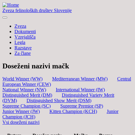
Zveza felinoloških društev Slovenije
Zveza
Dokumenti
Vzrejališča
Legla
Razstave
Za člane
Doseženi nazivi mačk
World Winner (WW)
Mediterranean Winner (MW)
Central
European Winner (CEW)
National Winner (NW)
International Winner (IW)
Distinguished Merit (DM)
Distinguished Variety Merit
(DVM)
Distinguished Show Merit (DSM)
Supreme Champion (SC)
Supreme Premior (SP)
Junior Winner (JW)
Kitten Champion (KCH)
Junior
Champion (JCH)
Vsi doseženi nazivi