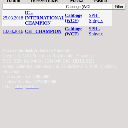
Datum
Dosežen naziv
Mačka
Pasma
IC -
Cabboge
SPH -
25.03.2018
INTERNATIONAL
(WCF)
Sphynx
CHAMPION
Cabboge
SPH -
13.03.2016
CH - CHAMPION
(WCF)
Sphynx
Zveza felinoloških društev Slovenije
Otemna 3, 3201 Šmartno v Rožni dolini, Slovenija
TRR:
SI56 6100 0001 8534 040
BIC:
HDELSI22
banka: Delavska hranilnica d.d., Miklošičeva 5, 1000 Ljubljana,
Slovenija
davčna številka:
44065086
matična številka:
5278007000
eMail:
zfds@zfds.si