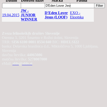
Datum
Dosežen naziv
Mačka
Pasma
JW -
D'Eden Lover
EXO -
19.04.2015
JUNIOR
Jesus (LOOF)
Eksotska
WINNER
Zveza felinoloških društev Slovenije
Otemna 3, 3201 Šmartno v Rožni dolini, Slovenija
TRR:
SI56 6100 0001 8534 040
BIC:
HDELSI22
banka: Delavska hranilnica d.d., Miklošičeva 5, 1000 Ljubljana,
Slovenija
davčna številka:
44065086
matična številka:
5278007000
eMail:
zfds@zfds.si