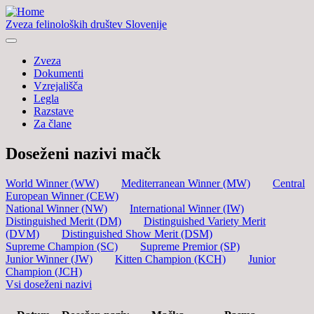
Zveza felinoloških društev Slovenije
Zveza
Dokumenti
Vzrejališča
Legla
Razstave
Za člane
Doseženi nazivi mačk
World Winner (WW)
Mediterranean Winner (MW)
Central
European Winner (CEW)
National Winner (NW)
International Winner (IW)
Distinguished Merit (DM)
Distinguished Variety Merit
(DVM)
Distinguished Show Merit (DSM)
Supreme Champion (SC)
Supreme Premior (SP)
Junior Winner (JW)
Kitten Champion (KCH)
Junior
Champion (JCH)
Vsi doseženi nazivi