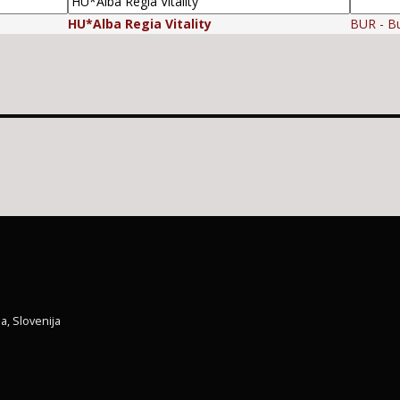
HU*Alba Regia Vitality
BUR - B
a, Slovenija