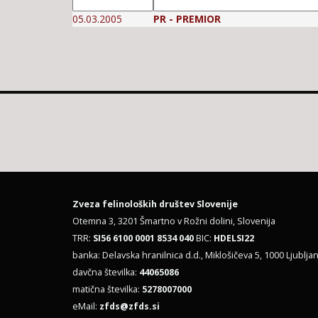
05.03.2005
PR - PREMIOR
Zveza felinoloških društev Slovenije
Otemna 3, 3201 Šmartno v Rožni dolini, Slovenija
TRR:
SI56 6100 0001 8534 040
BIC:
HDELSI22
banka: Delavska hranilnica d.d., Miklošičeva 5, 1000 Ljubljan
davčna številka:
44065086
matična številka:
5278007000
eMail:
zfds@zfds.si