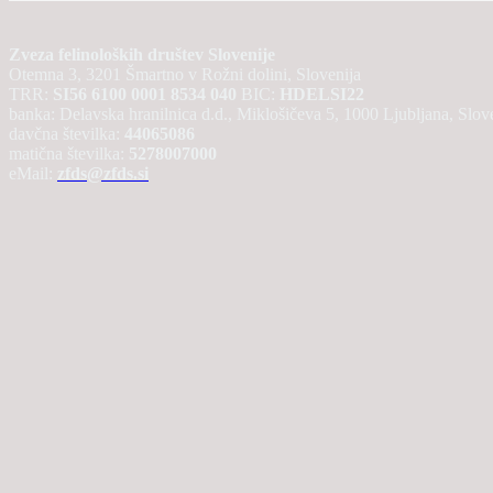
Zveza felinoloških društev Slovenije
Otemna 3, 3201 Šmartno v Rožni dolini, Slovenija
TRR:
SI56 6100 0001 8534 040
BIC:
HDELSI22
banka: Delavska hranilnica d.d., Miklošičeva 5, 1000 Ljubljana, Slov
davčna številka:
44065086
matična številka:
5278007000
eMail:
zfds@zfds.si