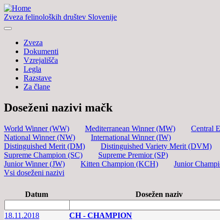
Zveza felinoloških društev Slovenije
Zveza
Dokumenti
Vzrejališča
Legla
Razstave
Za člane
Doseženi nazivi mačk
World Winner (WW)
Mediterranean Winner (MW)
Central 
National Winner (NW)
International Winner (IW)
Distinguished Merit (DM)
Distinguished Variety Merit (DVM)
Supreme Champion (SC)
Supreme Premior (SP)
Junior Winner (JW)
Kitten Champion (KCH)
Junior Champ
Vsi doseženi nazivi
Datum
Dosežen naziv
18.11.2018
CH - CHAMPION