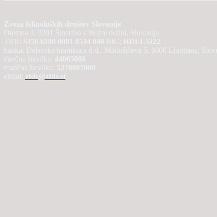
Zveza felinoloških društev Slovenije
Otemna 3, 3201 Šmartno v Rožni dolini, Slovenija
TRR:
SI56 6100 0001 8534 040
BIC:
HDELSI22
banka: Delavska hranilnica d.d., Miklošičeva 5, 1000 Ljubljana, Slov
davčna številka:
44065086
matična številka:
5278007000
eMail:
zfds@zfds.si