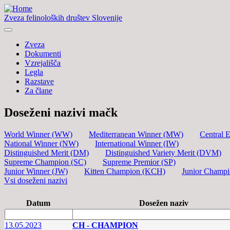
Zveza felinoloških društev Slovenije
Zveza
Dokumenti
Vzrejališča
Legla
Razstave
Za člane
Doseženi nazivi mačk
World Winner (WW)
Mediterranean Winner (MW)
Central 
National Winner (NW)
International Winner (IW)
Distinguished Merit (DM)
Distinguished Variety Merit (DVM)
Supreme Champion (SC)
Supreme Premior (SP)
Junior Winner (JW)
Kitten Champion (KCH)
Junior Champ
Vsi doseženi nazivi
Datum
Dosežen naziv
13.05.2023
CH - CHAMPION