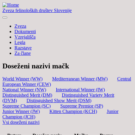
Zveza felinoloških društev Slovenije
Zveza
Dokumenti
Vzrejališča
Legla
Razstave
Za člane
Doseženi nazivi mačk
World Winner (WW)
Mediterranean Winner (MW)
Central
European Winner (CEW)
National Winner (NW)
International Winner (IW)
Distinguished Merit (DM)
Distinguished Variety Merit
(DVM)
Distinguished Show Merit (DSM)
Supreme Champion (SC)
Supreme Premior (SP)
Junior Winner (JW)
Kitten Champion (KCH)
Junior
Champion (JCH)
Vsi doseženi nazivi