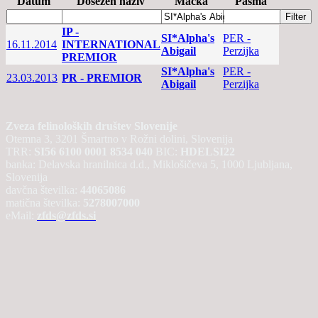
Datum
Dosežen naziv
Mačka
Pasma
IP -
SI*Alpha's
PER -
16.11.2014
INTERNATIONAL
Abigail
Perzijka
PREMIOR
SI*Alpha's
PER -
23.03.2013
PR - PREMIOR
Abigail
Perzijka
Zveza felinoloških društev Slovenije
Otemna 3, 3201 Šmartno v Rožni dolini, Slovenija
TRR:
SI56 6100 0001 8534 040
BIC:
HDELSI22
banka: Delavska hranilnica d.d., Miklošičeva 5, 1000 Ljubljana,
Slovenija
davčna številka:
44065086
matična številka:
5278007000
eMail:
zfds@zfds.si