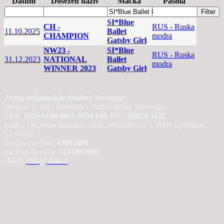
Datum
Dosežen naziv
Mačka
Pasma
SI*Blue
CH -
RUS - Ruska
11.10.2025
Ballet
CHAMPION
modra
Gatsby Girl
NW23 -
SI*Blue
RUS - Ruska
31.12.2023
NATIONAL
Ballet
modra
WINNER 2023
Gatsby Girl
Zveza felinoloških društev Slovenije
Otemna 3, 3201 Šmartno v Rožni dolini, Slovenija
TRR:
SI56 6100 0001 8534 040
BIC:
HDELSI22
banka: Delavska hranilnica d.d., Miklošičeva 5, 1000 Ljubljana,
Slovenija
davčna številka:
44065086
matična številka:
5278007000
eMail:
zfds@zfds.si