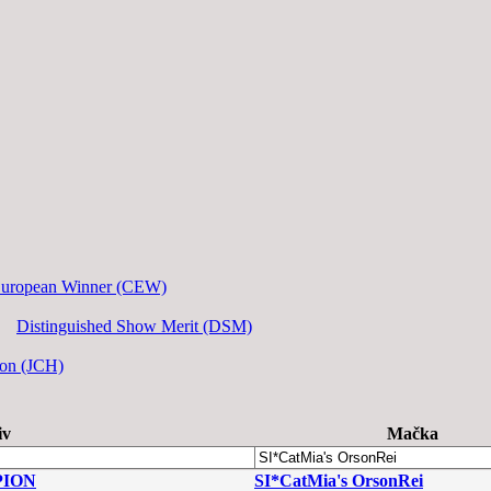
European Winner (CEW)
Distinguished Show Merit (DSM)
ion (JCH)
iv
Mačka
PION
SI*CatMia's OrsonRei