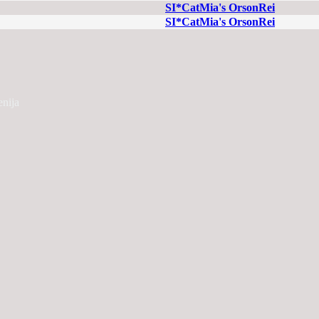
SI*CatMia's OrsonRei
SI*CatMia's OrsonRei
enija