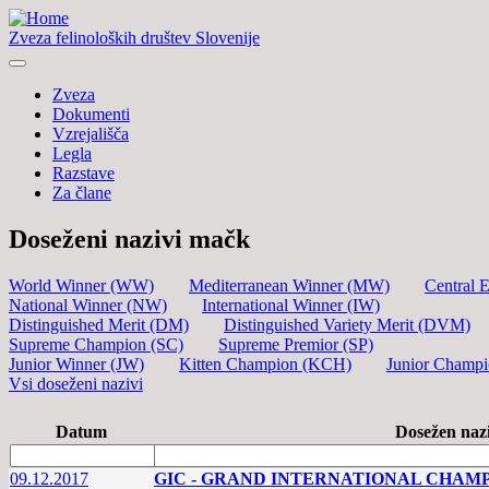
Zveza felinoloških društev Slovenije
Zveza
Dokumenti
Vzrejališča
Legla
Razstave
Za člane
Doseženi nazivi mačk
World Winner (WW)
Mediterranean Winner (MW)
Central 
National Winner (NW)
International Winner (IW)
Distinguished Merit (DM)
Distinguished Variety Merit (DVM)
Supreme Champion (SC)
Supreme Premior (SP)
Junior Winner (JW)
Kitten Champion (KCH)
Junior Champ
Vsi doseženi nazivi
Datum
Dosežen naz
09.12.2017
GIC - GRAND INTERNATIONAL CHAM