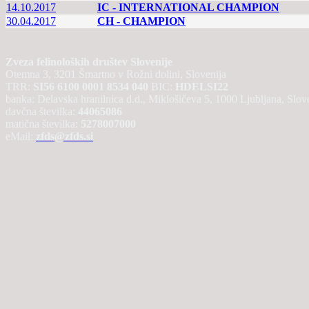
14.10.2017
IC - INTERNATIONAL CHAMPION
30.04.2017
CH - CHAMPION
Zveza felinoloških društev Slovenije
Otemna 3, 3201 Šmartno v Rožni dolini, Slovenija
TRR:
SI56 6100 0001 8534 040
BIC:
HDELSI22
banka: Delavska hranilnica d.d., Miklošičeva 5, 1000 Ljubljana, Slov
davčna številka:
44065086
matična številka:
5278007000
eMail:
zfds@zfds.si