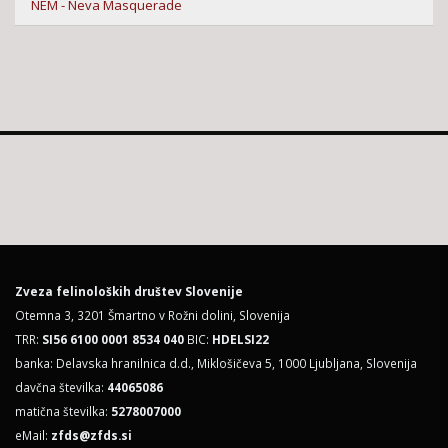
NEM - Neva Masquerade
Zveza felinoloških društev Slovenije
Otemna 3, 3201 Šmartno v Rožni dolini, Slovenija
TRR:
SI56 6100 0001 8534 040
BIC:
HDELSI22
banka: Delavska hranilnica d.d., Miklošičeva 5, 1000 Ljubljana, Slovenija
davčna številka:
44065086
matična številka:
5278007000
eMail:
zfds@zfds.si