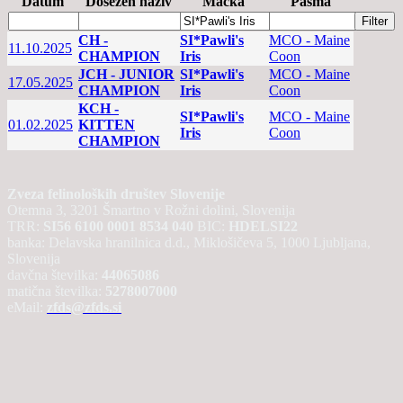
Datum
Dosežen naziv
Mačka
Pasma
CH -
SI*Pawli's
MCO - Maine
11.10.2025
CHAMPION
Iris
Coon
JCH - JUNIOR
SI*Pawli's
MCO - Maine
17.05.2025
CHAMPION
Iris
Coon
KCH -
SI*Pawli's
MCO - Maine
01.02.2025
KITTEN
Iris
Coon
CHAMPION
Zveza felinoloških društev Slovenije
Otemna 3, 3201 Šmartno v Rožni dolini, Slovenija
TRR:
SI56 6100 0001 8534 040
BIC:
HDELSI22
banka: Delavska hranilnica d.d., Miklošičeva 5, 1000 Ljubljana,
Slovenija
davčna številka:
44065086
matična številka:
5278007000
eMail:
zfds@zfds.si