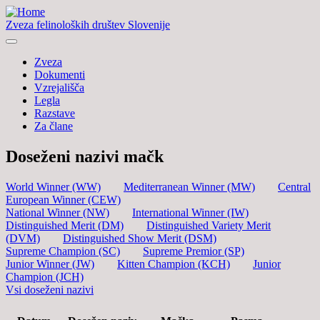
Zveza felinoloških društev Slovenije
Zveza
Dokumenti
Vzrejališča
Legla
Razstave
Za člane
Doseženi nazivi mačk
World Winner (WW)
Mediterranean Winner (MW)
Central
European Winner (CEW)
National Winner (NW)
International Winner (IW)
Distinguished Merit (DM)
Distinguished Variety Merit
(DVM)
Distinguished Show Merit (DSM)
Supreme Champion (SC)
Supreme Premior (SP)
Junior Winner (JW)
Kitten Champion (KCH)
Junior
Champion (JCH)
Vsi doseženi nazivi