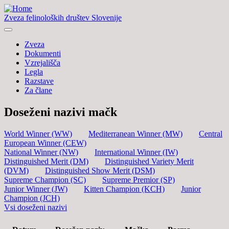
Zveza felinoloških društev Slovenije
Zveza
Dokumenti
Vzrejališča
Legla
Razstave
Za člane
Doseženi nazivi mačk
World Winner (WW)
Mediterranean Winner (MW)
Central
European Winner (CEW)
National Winner (NW)
International Winner (IW)
Distinguished Merit (DM)
Distinguished Variety Merit
(DVM)
Distinguished Show Merit (DSM)
Supreme Champion (SC)
Supreme Premior (SP)
Junior Winner (JW)
Kitten Champion (KCH)
Junior
Champion (JCH)
Vsi doseženi nazivi