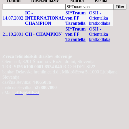
Datum
Dosežen naziv
Mačka
Pasma
IC -
SI*Traum
OSH -
14.07.2002
INTERNATIONAL
von FF
Orientalka
CHAMPION
Tarantella
kratkodlaka
SI*Traum
OSH -
21.10.2001
CH - CHAMPION
von FF
Orientalka
Tarantella
kratkodlaka
Zveza felinoloških društev Slovenije
Otemna 3, 3201 Šmartno v Rožni dolini, Slovenija
TRR:
SI56 6100 0001 8534 040
BIC:
HDELSI22
banka: Delavska hranilnica d.d., Miklošičeva 5, 1000 Ljubljana,
Slovenija
davčna številka:
44065086
matična številka:
5278007000
eMail:
zfds@zfds.si