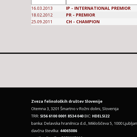
16.03.2013
IP - INTERNATIONAL PREMIOR
18.02.2012
PR - PREMIOR
25.09.2011
CH - CHAMPION
Zveza felinoloških društev Slovenije
Otemna 3, 3201 Šmartno v Rožni dolini, Slovenija
TRR:
SI56 6100 0001 8534 040
BIC:
HDELSI22
banka: Delavska hranilnica d.d., Miklošičeva 5, 1000 Ljubljan
davčna številka:
44065086