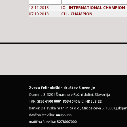
18.11.2018
IC - INTERNATIONAL CHAMPION
07.10.2018
CH - CHAMPION
Zveza felinoloških društev Slovenije
Otemna 3, 3201 Šmartno v Rožni dolini, Slovenija
TRR:
SI56 6100 0001 8534 040
BIC:
HDELSI22
banka: Delavska hranilnica d.d., Miklošičeva 5, 1000 Ljubljan
davčna številka:
44065086
matična številka:
5278007000