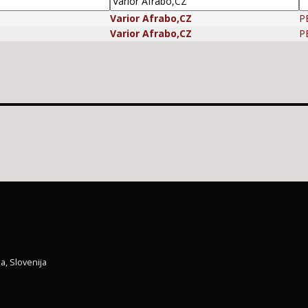
Varior Afrabo,CZ
PE
Varior Afrabo,CZ
PE
a, Slovenija