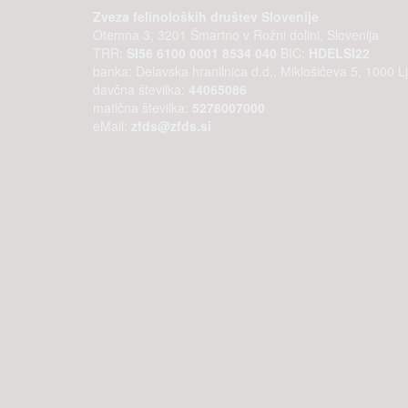
Zveza felinoloških društev Slovenije
Otemna 3, 3201 Šmartno v Rožni dolini, Slovenija
TRR:
SI56 6100 0001 8534 040
BIC:
HDELSI22
banka: Delavska hranilnica d.d., Miklošičeva 5, 1000 Lj
davčna številka:
44065086
matična številka:
5278007000
eMail:
zfds@zfds.si