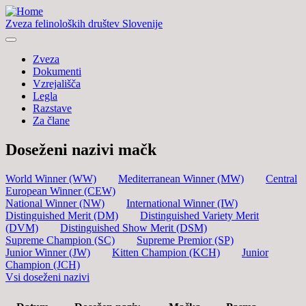
Zveza felinoloških društev Slovenije
Zveza
Dokumenti
Vzrejališča
Legla
Razstave
Za člane
Doseženi nazivi mačk
World Winner (WW)
Mediterranean Winner (MW)
Central
European Winner (CEW)
National Winner (NW)
International Winner (IW)
Distinguished Merit (DM)
Distinguished Variety Merit
(DVM)
Distinguished Show Merit (DSM)
Supreme Champion (SC)
Supreme Premior (SP)
Junior Winner (JW)
Kitten Champion (KCH)
Junior
Champion (JCH)
Vsi doseženi nazivi