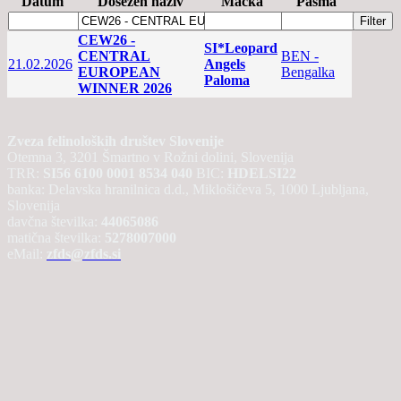
Datum
Dosežen naziv
Mačka
Pasma
CEW26 -
SI*Leopard
CENTRAL
BEN -
21.02.2026
Angels
EUROPEAN
Bengalka
Paloma
WINNER 2026
Zveza felinoloških društev Slovenije
Otemna 3, 3201 Šmartno v Rožni dolini, Slovenija
TRR:
SI56 6100 0001 8534 040
BIC:
HDELSI22
banka: Delavska hranilnica d.d., Miklošičeva 5, 1000 Ljubljana,
Slovenija
davčna številka:
44065086
matična številka:
5278007000
eMail:
zfds@zfds.si