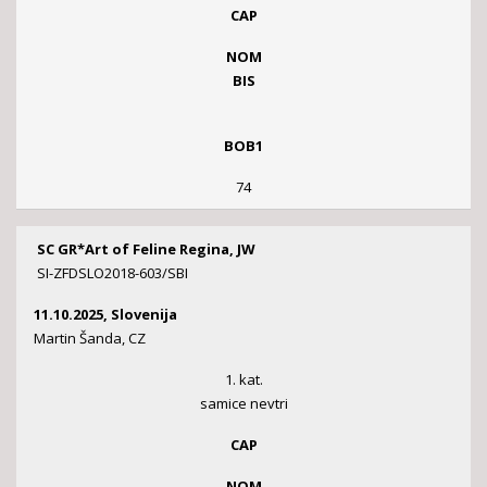
CAP
NOM
BIS
BOB1
74
SC GR*Art of Feline Regina, JW
SI-ZFDSLO2018-603/SBI
11.10.2025, Slovenija
Martin Šanda, CZ
1. kat.
samice nevtri
CAP
NOM