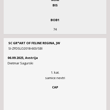
BIS
BOB1
74
SC GR*ART OF FELINE REGINA, JW
SI-ZFDSLO2018-603/SBI
06.09.2025, Avstrija
Dietmar Sagurski
1. kat.
samice nevtri
CAP