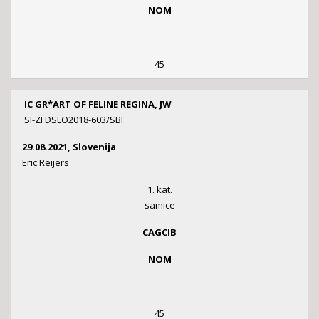
NOM
45
IC GR*ART OF FELINE REGINA, JW
SI-ZFDSLO2018-603/SBI
29.08.2021, Slovenija
Eric Reijers
1. kat.
samice
CAGCIB
NOM
45