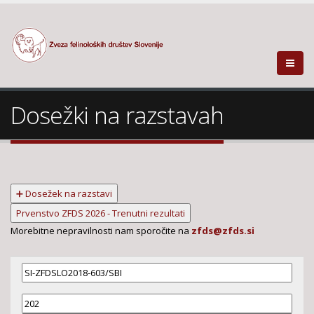
Dosežki na razstavah
➕ Dosežek na razstavi
Prvenstvo ZFDS 2026 - Trenutni rezultati
Morebitne nepravilnosti nam sporočite na
zfds@zfds.si