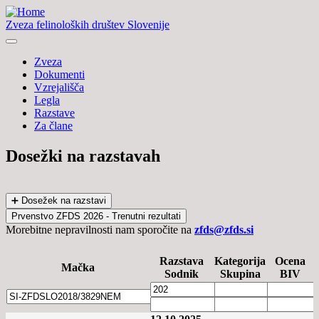
Zveza felinoloških društev Slovenije
Zveza
Dokumenti
Vzrejališča
Legla
Razstave
Za člane
Dosežki na razstavah
➕ Dosežek na razstavi
Prvenstvo ZFDS 2026 - Trenutni rezultati
Morebitne nepravilnosti nam sporočite na
zfds@zfds.si
Razstava
Kategorija
Ocena
Mačka
Sodnik
Skupina
BIV