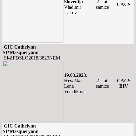
Slovenija
2. kat.
CACS
Vladimir
samice
Isakov
GIC Cathelynn
SI*Masqueryann
SI-ZFDSLO2018/3829NEM
19.03.2023,
Hrvaška
2. kat.
CACS
Lena
samice
BIV
Venclíková
GIC Cathelynn
SI*Masqueryann