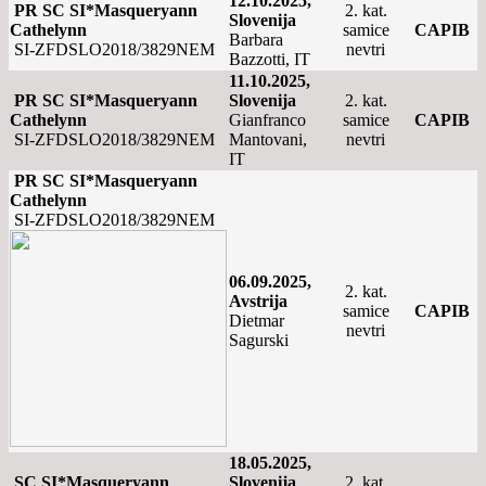
12.10.2025,
PR SC SI*Masqueryann
2. kat.
Slovenija
Cathelynn
samice
CAPIB
Barbara
SI-ZFDSLO2018/3829NEM
nevtri
Bazzotti, IT
11.10.2025,
PR SC SI*Masqueryann
Slovenija
2. kat.
Cathelynn
Gianfranco
samice
CAPIB
SI-ZFDSLO2018/3829NEM
Mantovani,
nevtri
IT
PR SC SI*Masqueryann
Cathelynn
SI-ZFDSLO2018/3829NEM
06.09.2025,
2. kat.
Avstrija
samice
CAPIB
Dietmar
nevtri
Sagurski
18.05.2025,
SC SI*Masqueryann
Slovenija
2. kat.