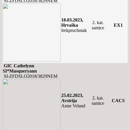
SI-ZFDSLO2018/3829NEM
18.03.2023,
2. kat.
Hrvaška
EX1
samice
Irekpruchniak
GIC Cathelynn
SI*Masqueryann
SI-ZFDSLO2018/3829NEM
25.02.2023,
2. kat.
Avstrija
CACS
samice
Anne Veland