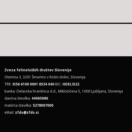
Zveza felinoloških društev Slovenije
Otemna 3, 3201 Šmartno v Rožni dolini, Slovenija
TRR:
SI56 6100 0001 8534 040
BIC:
HDELSI22
banka: Delavska hranilnica d.d., Miklošičeva 5, 1000 Ljubljana, Slovenija
davčna številka:
44065086
matična številka:
5278007000
eMail:
zfds@zfds.si