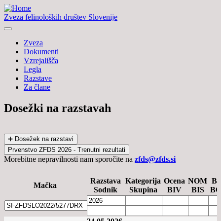
Zveza felinoloških društev Slovenije
Zveza
Dokumenti
Vzrejališča
Legla
Razstave
Za člane
Dosežki na razstavah
➕ Dosežek na razstavi
Prvenstvo ZFDS 2026 - Trenutni rezultati
Morebitne nepravilnosti nam sporočite na
zfds@zfds.si
Razstava
Kategorija
Ocena
NOM
BI
Mačka
Sodnik
Skupina
BIV
BIS
B