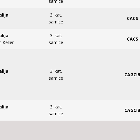
samice
alija
3. kat.
CACS
samice
alija
3. kat.
CACS
 Keller
samice
alija
3. kat.
CAGCI
samice
alija
3. kat.
CAGCI
samice