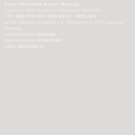
Zveza felinoloških društev Slovenije
Otemna 3, 3201 Šmartno v Rožni dolini, Slovenija
TRR:
SI56 6100 0001 8534 040
BIC:
HDELSI22
banka: Delavska hranilnica d.d., Miklošičeva 5, 1000 Ljubljana,
Slovenija
davčna številka:
44065086
matična številka:
5278007000
eMail:
zfds@zfds.si