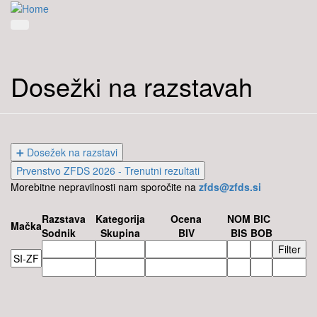
Dosežki na razstavah
➕ Dosežek na razstavi
Prvenstvo ZFDS 2026 - Trenutni rezultati
Morebitne nepravilnosti nam sporočite na
zfds@zfds.si
Razstava
Kategorija
Ocena
NOM
BIC
Mačka
Sodnik
Skupina
BIV
BIS
BOB