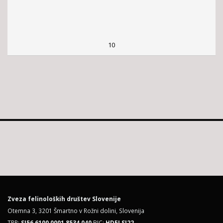
10
Zveza felinoloških društev Slovenije
Otemna 3, 3201 Šmartno v Rožni dolini, Slovenija
TRR:
SI56 6100 0001 8534 040
BIC:
HDELSI22