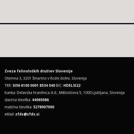
Zveza felinoloških društev Slovenije
Otemna 3, 3201 Šmartno v Rožni dolini, Slovenija
TRR:
SI56 6100 0001 8534 040
BIC:
HDELSI22
banka: Delavska hranilnica d.d., Miklošičeva 5, 1000 Ljubljana, Slovenija
davčna številka:
44065086
matična številka:
5278007000
eMail:
zfds@zfds.si