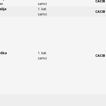
CACIB
an
samci
alija
1. kat.
CACIB
samci
Češka
1. kat.
CACIB
samci