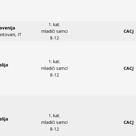
1. kat.
lovenija
mladiči samci
CACJ
ntovani, IT
8-12
1. kat.
alija
mladiči samci
CACJ
8-12
1. kat.
alija
mladiči samci
CACJ
8-12