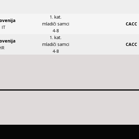
1. kat.
lovenija
mladiči samci
CACC
 IT
4-8
1. kat.
lovenija
mladiči samci
CACC
 HR
4-8