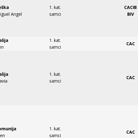
Češka
1. kat.
CACIB
iguel Angel
samci
BIV
alija
1. kat.
CAC
en
samci
alija
1. kat.
CAC
avia
samci
Romunija
1. kat.
CAC
sen
samci