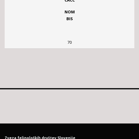
NOM
BIS
70
Zveza felinoloških društev Slovenije