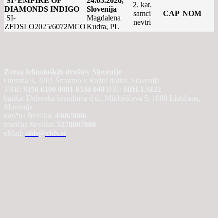
SI*EMPIRE OF
24.05.2026,
2. kat.
DIAMONDS INDIGO
Slovenija
samci
CAP
NOM
SI-
Magdalena
nevtri
ZFDSLO2025/6072MCO
Kudra, PL
Zveza felinoloških društev Slovenije
Otemna 3, 3201 Šmartno v Rožni dolini, Slovenija
TRR:
SI56 6100 0001 8534 040
BIC:
HDELSI22
banka: Delavska hranilnica d.d., Miklošičeva 5, 1000 Ljubljana,
Slovenija
davčna številka:
44065086
matična številka:
5278007000
eMail:
zfds@zfds.si