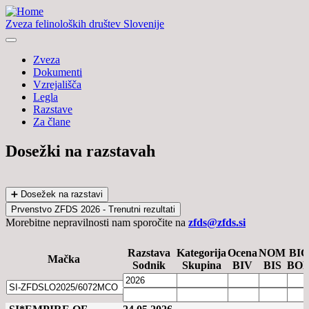
Zveza felinoloških društev Slovenije
Zveza
Dokumenti
Vzrejališča
Legla
Razstave
Za člane
Dosežki na razstavah
➕ Dosežek na razstavi
Prvenstvo ZFDS 2026 - Trenutni rezultati
Morebitne nepravilnosti nam sporočite na
zfds@zfds.si
Razstava
Kategorija
Ocena
NOM
BIC
Mačka
Sodnik
Skupina
BIV
BIS
BO