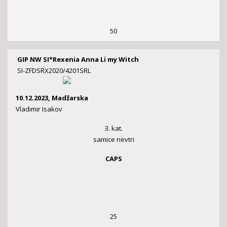
50
GIP NW SI*Rexenia Anna Li my Witch
SI-ZFDSRX2020/4201SRL
10.12.2023, Madžarska
Vladimir Isakov
3. kat.
samice nevtri
CAPS
25