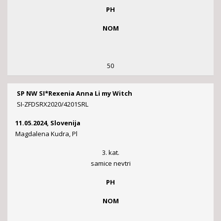
PH
NOM
50
SP NW SI*Rexenia Anna Li my Witch
SI-ZFDSRX2020/4201SRL
11.05.2024, Slovenija
Magdalena Kudra, Pl
3. kat.
samice nevtri
PH
NOM