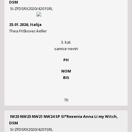
DSM
SI-ZFDSRX2020/4201SRL
25.01.2026, Italija
Thea Friškovec-keller
3. kat.
samice nevtri
PH
NOM
BIS
70
IW25 NW25 NW21 NW24 SP SI*Rexenia Anna Li my Witch,
DSM
SI-ZFDSRX2020/4201SRL