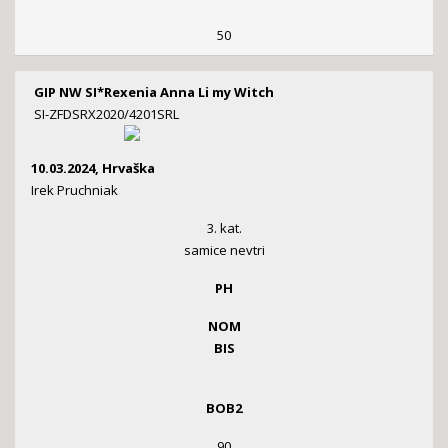
50
GIP NW SI*Rexenia Anna Li my Witch
SI-ZFDSRX2020/4201SRL
10.03.2024, Hrvaška
Irek Pruchniak
3. kat.
samice nevtri
PH
NOM
BIS
BOB2
90