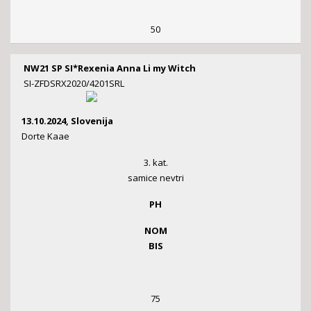
50
NW21 SP SI*Rexenia Anna Li my Witch
SI-ZFDSRX2020/4201SRL
13.10.2024, Slovenija
Dorte Kaae
3. kat.
samice nevtri
PH
NOM
BIS
75