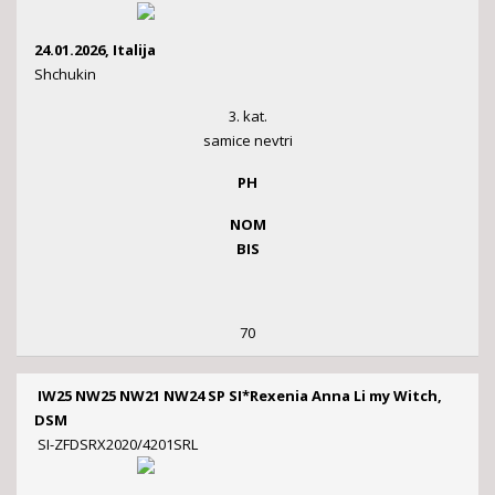
24.01.2026, Italija
Shchukin
3. kat.
samice nevtri
PH
NOM
BIS
70
IW25 NW25 NW21 NW24 SP SI*Rexenia Anna Li my Witch,
DSM
SI-ZFDSRX2020/4201SRL