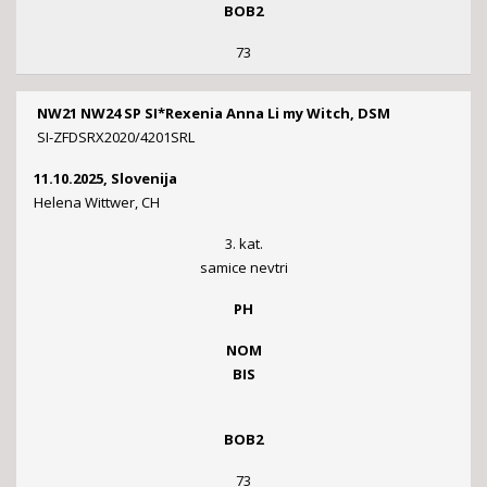
BOB2
73
NW21 NW24 SP SI*Rexenia Anna Li my Witch, DSM
SI-ZFDSRX2020/4201SRL
11.10.2025, Slovenija
Helena Wittwer, CH
3. kat.
samice nevtri
PH
NOM
BIS
BOB2
73