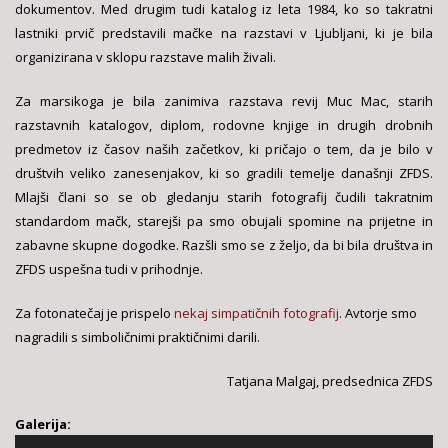
dokumentov. Med drugim tudi katalog iz leta 1984, ko so takratni
lastniki prvič predstavili mačke na razstavi v Ljubljani, ki je bila
organizirana v sklopu razstave malih živali.
Za marsikoga je bila zanimiva razstava revij Muc Mac, starih
razstavnih katalogov, diplom, rodovne knjige in drugih drobnih
predmetov iz časov naših začetkov, ki pričajo o tem, da je bilo v
društvih veliko zanesenjakov, ki so gradili temelje današnji ZFDS.
Mlajši člani so se ob gledanju starih fotografij čudili takratnim
standardom mačk, starejši pa smo obujali spomine na prijetne in
zabavne skupne dogodke. Razšli smo se z željo, da bi bila društva in
ZFDS uspešna tudi v prihodnje.
Za fotonatečaj je prispelo
nekaj simpatičnih fotografij
. A
vtorje smo
nagradili s simboličnimi praktičnimi darili.
Tatjana Malgaj, predsednica ZFDS
Galerija: