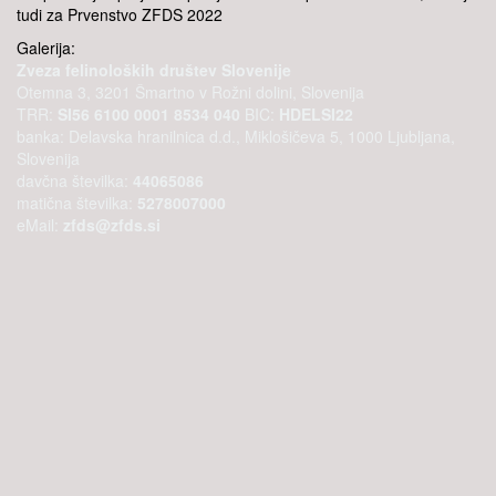
tudi za Prvenstvo ZFDS 2022
Galerija:
Zveza felinoloških društev Slovenije
Otemna 3, 3201 Šmartno v Rožni dolini, Slovenija
TRR:
SI56 6100 0001 8534 040
BIC:
HDELSI22
banka: Delavska hranilnica d.d., Miklošičeva 5, 1000 Ljubljana,
Slovenija
davčna številka:
44065086
matična številka:
5278007000
eMail:
zfds@zfds.si