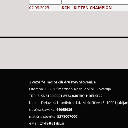
02.03.2025
KCH - KITTEN CHAMPION
Zveza felinoloških društev Slovenije
Otemna 3, 3201 Šmartno v Rožni dolini, Slovenija
TRR:
SI56 6100 0001 8534 040
BIC:
HDELSI22
banka: Delavska hranilnica d.d., Miklošičeva 5, 1000 Ljubljan
davčna številka:
44065086
matična številka:
5278007000
eMail:
zfds@zfds.si