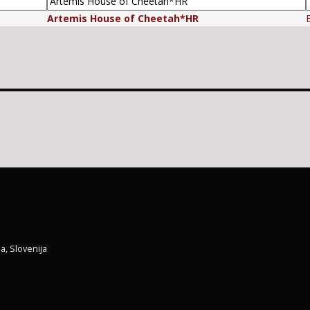
Artemis House of Cheetah*HR
a, Slovenija