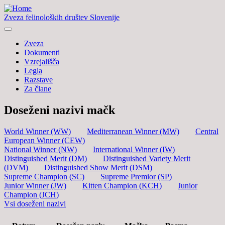
Zveza felinoloških društev Slovenije
Zveza
Dokumenti
Vzrejališča
Legla
Razstave
Za člane
Doseženi nazivi mačk
World Winner (WW)
Mediterranean Winner (MW)
Central
European Winner (CEW)
National Winner (NW)
International Winner (IW)
Distinguished Merit (DM)
Distinguished Variety Merit
(DVM)
Distinguished Show Merit (DSM)
Supreme Champion (SC)
Supreme Premior (SP)
Junior Winner (JW)
Kitten Champion (KCH)
Junior
Champion (JCH)
Vsi doseženi nazivi