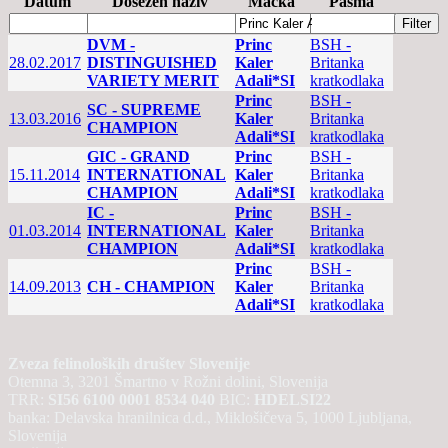
Datum
Dosežen naziv
Mačka
Pasma
DVM -
Princ
BSH -
28.02.2017
DISTINGUISHED
Kaler
Britanka
VARIETY MERIT
Adali*SI
kratkodlaka
Princ
BSH -
SC - SUPREME
13.03.2016
Kaler
Britanka
CHAMPION
Adali*SI
kratkodlaka
GIC - GRAND
Princ
BSH -
15.11.2014
INTERNATIONAL
Kaler
Britanka
CHAMPION
Adali*SI
kratkodlaka
IC -
Princ
BSH -
01.03.2014
INTERNATIONAL
Kaler
Britanka
CHAMPION
Adali*SI
kratkodlaka
Princ
BSH -
14.09.2013
CH - CHAMPION
Kaler
Britanka
Adali*SI
kratkodlaka
Zveza felinoloških društev Slovenije
Otemna 3, 3201 Šmartno v Rožni dolini, Slovenija
TRR:
SI56 6100 0001 8534 040
BIC:
HDELSI22
banka: Delavska hranilnica d.d., Miklošičeva 5, 1000 Ljubljana,
Slovenija