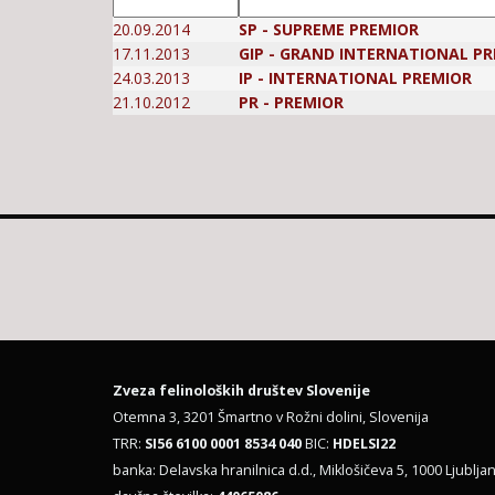
20.09.2014
SP - SUPREME PREMIOR
17.11.2013
GIP - GRAND INTERNATIONAL P
24.03.2013
IP - INTERNATIONAL PREMIOR
21.10.2012
PR - PREMIOR
Zveza felinoloških društev Slovenije
Otemna 3, 3201 Šmartno v Rožni dolini, Slovenija
TRR:
SI56 6100 0001 8534 040
BIC:
HDELSI22
banka: Delavska hranilnica d.d., Miklošičeva 5, 1000 Ljubljan