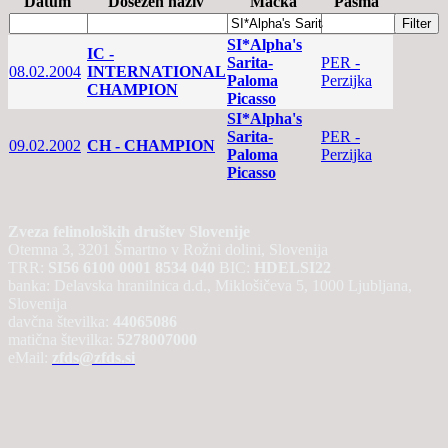
Datum
Dosežen naziv
Mačka
Pasma
SI*Alpha's
IC -
Sarita-
PER -
08.02.2004
INTERNATIONAL
Paloma
Perzijka
CHAMPION
Picasso
SI*Alpha's
Sarita-
PER -
09.02.2002
CH - CHAMPION
Paloma
Perzijka
Picasso
Zveza felinoloških društev Slovenije
Otemna 3, 3201 Šmartno v Rožni dolini, Slovenija
TRR:
SI56 6100 0001 8534 040
BIC:
HDELSI22
banka: Delavska hranilnica d.d., Miklošičeva 5, 1000 Ljubljana,
Slovenija
davčna številka:
44065086
matična številka:
5278007000
eMail:
zfds@zfds.si