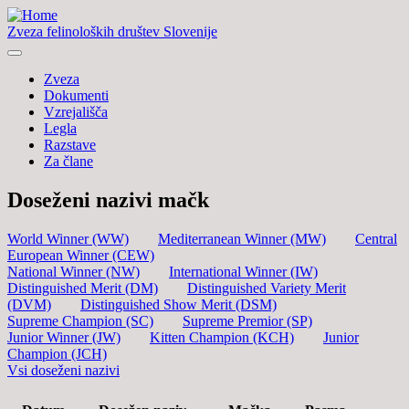
Zveza felinoloških društev Slovenije
Zveza
Dokumenti
Vzrejališča
Legla
Razstave
Za člane
Doseženi nazivi mačk
World Winner (WW)
Mediterranean Winner (MW)
Central
European Winner (CEW)
National Winner (NW)
International Winner (IW)
Distinguished Merit (DM)
Distinguished Variety Merit
(DVM)
Distinguished Show Merit (DSM)
Supreme Champion (SC)
Supreme Premior (SP)
Junior Winner (JW)
Kitten Champion (KCH)
Junior
Champion (JCH)
Vsi doseženi nazivi