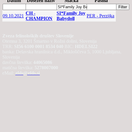
Datum
Dosežen naziv
Mačka
Pasma
CH -
SI*Family Joy
09.10.2021
PER - Perzijka
CHAMPION
Babydoll
Zveza felinoloških društev Slovenije
Otemna 3, 3201 Šmartno v Rožni dolini, Slovenija
TRR:
SI56 6100 0001 8534 040
BIC:
HDELSI22
banka: Delavska hranilnica d.d., Miklošičeva 5, 1000 Ljubljana,
Slovenija
davčna številka:
44065086
matična številka:
5278007000
eMail:
zfds@zfds.si