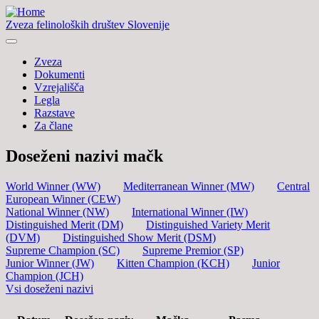
Zveza felinoloških društev Slovenije
Zveza
Dokumenti
Vzrejališča
Legla
Razstave
Za člane
Doseženi nazivi mačk
World Winner (WW)
Mediterranean Winner (MW)
Central
European Winner (CEW)
National Winner (NW)
International Winner (IW)
Distinguished Merit (DM)
Distinguished Variety Merit
(DVM)
Distinguished Show Merit (DSM)
Supreme Champion (SC)
Supreme Premior (SP)
Junior Winner (JW)
Kitten Champion (KCH)
Junior
Champion (JCH)
Vsi doseženi nazivi