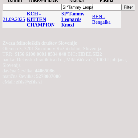
Datum
Dosežen naziv
Mačka
Pasma
KCH -
SI*Tammy
BEN -
21.09.2025
KITTEN
Leopards
Bengalka
CHAMPION
Knoxi
Zveza felinoloških društev Slovenije
Otemna 3, 3201 Šmartno v Rožni dolini, Slovenija
TRR:
SI56 6100 0001 8534 040
BIC:
HDELSI22
banka: Delavska hranilnica d.d., Miklošičeva 5, 1000 Ljubljana,
Slovenija
davčna številka:
44065086
matična številka:
5278007000
eMail:
zfds@zfds.si