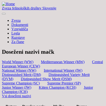
Zveza felinoloških društev Slovenije
Zveza
Dokumenti
Vzrejališča
Legla
Razstave
Za člane
Doseženi nazivi mačk
World Winner (WW)
Mediterranean Winner (MW)
Central
European Winner (CEW)
National Winner (NW)
International Winner (IW)
Distinguished Merit (DM)
Distinguished Variety Merit
(DVM)
Distinguished Show Merit (DSM)
Supreme Champion (SC)
Supreme Premior (SP)
Junior Winner (JW)
Kitten Champion (KCH)
Junior
Champion (JCH)
Vsi doseženi nazivi