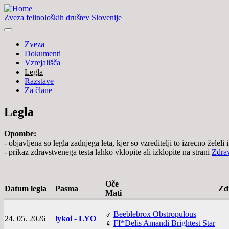
Zveza felinoloških društev Slovenije
Zveza
Dokumenti
Vzrejališča
Legla
Razstave
Za člane
Legla
Opombe:
- objavljena so legla zadnjega leta, kjer so vzreditelji to izrecno želeli
- prikaz zdravstvenega testa lahko vklopite ali izklopite na strani
Zdrav
Oče
Datum legla
Pasma
Zdr
Mati
♂
Beeblebrox Obstropulous
24. 05. 2026
lykoi - LYO
♀
FI*Delis Amandi Brightest Star