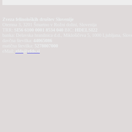
Zveza felinoloških društev Slovenije
Otemna 3, 3201 Šmartno v Rožni dolini, Slovenija
TRR:
SI56 6100 0001 8534 040
BIC:
HDELSI22
banka: Delavska hranilnica d.d., Miklošičeva 5, 1000 Ljubljana, Slov
davčna številka:
44065086
matična številka:
5278007000
eMail:
zfds@zfds.si