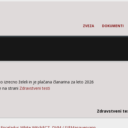
ZVEZA
DOKUMENTI
 to izrecno želeli in je plačana članarina za leto 2026
te na strani
Zdravstveni testi
Zdravstveni te
 Enceladus White Witch*CZ, DVM / SI*Masqueryann