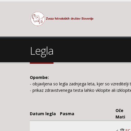
Legla
Opombe:
- objavljena so legla zadnjega leta, kjer so vzreditelji
- prikaz zdravstvenega testa lahko vklopite ali izklopi
Oče
Datum legla
Pasma
Mati
♂ 🏆
SC