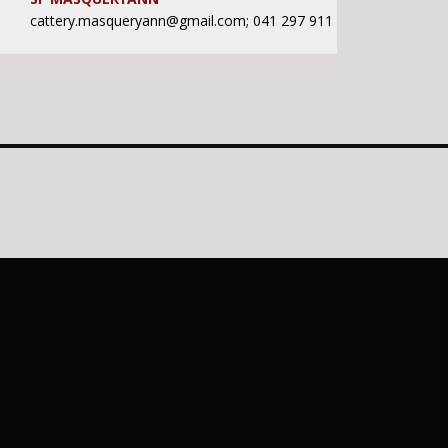
cattery.masqueryann@gmail.com; 041 297 911