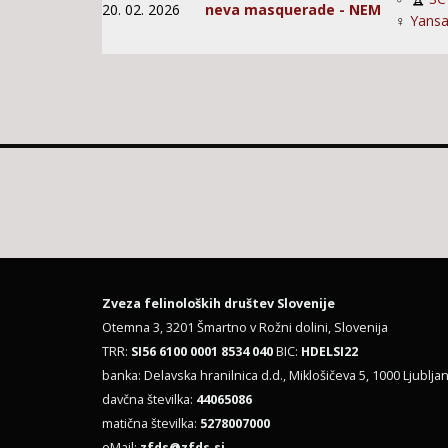
20. 02. 2026
neva masquerade - NEM
♀
Yansa
Zveza felinoloških društev Slovenije
Otemna 3, 3201 Šmartno v Rožni dolini, Slovenija
TRR:
SI56 6100 0001 8534 040
BIC:
HDELSI22
banka: Delavska hranilnica d.d., Miklošičeva 5, 1000 Ljubljan
davčna številka:
44065086
matična številka:
5278007000
eMail:
zfds@zfds.si