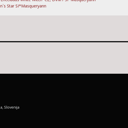
n`s Star SI*Masqueryann
a, Slovenija