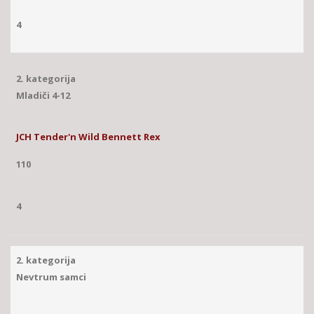
4
2. kategorija
Mladiči 4-12
JCH Tender'n Wild Bennett Rex
110
4
2. kategorija
Nevtrum samci