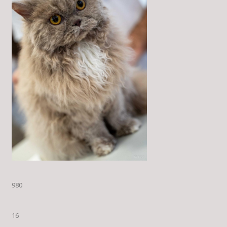
980
16