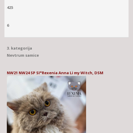
425
6
3. kategorija
Nevtrum samice
NW21 NW24 SP SI*Rexenia Anna Li my Witch, DSM