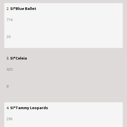
2.
SI*Blue Ballet
714
20
3.
SI*Celeia
420
8
4.
SI*Tammy Leopards
293