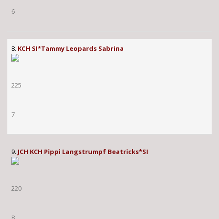
6
8.
KCH SI*Tammy Leopards Sabrina
225
7
9.
JCH KCH Pippi Langstrumpf Beatricks*SI
220
8