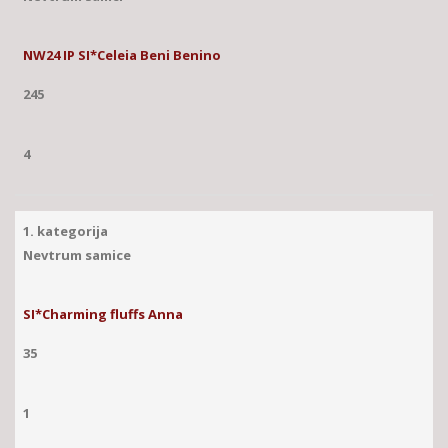
NW24 IP SI*Celeia Beni Benino
245
4
1. kategorija
Nevtrum samice
SI*Charming fluffs Anna
35
1