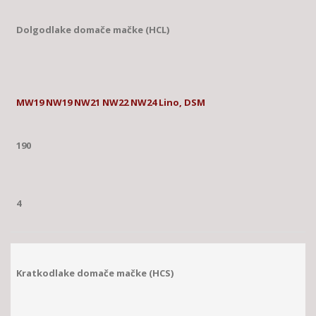
Dolgodlake domače mačke (HCL)
MW19 NW19 NW21 NW22 NW24 Lino, DSM
190
4
Kratkodlake domače mačke (HCS)