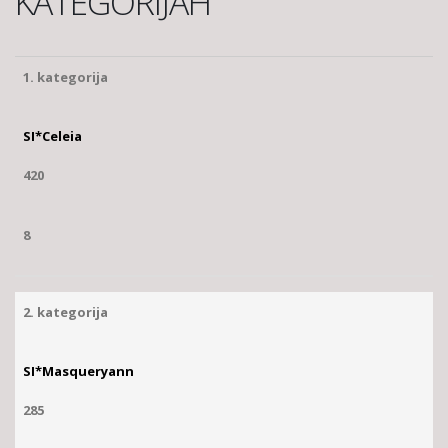
KATEGORIJAH
1. kategorija
SI*Celeia
420
8
2. kategorija
SI*Masqueryann
285