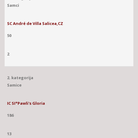
Samci
SC André de Villa Salicea,CZ
50
2
2. kategorija
Samice
IC SI*Pawli's Gloria
186
13