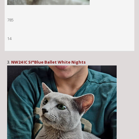
785
14
3.
NW24 IC SI*Blue Ballet White Nights