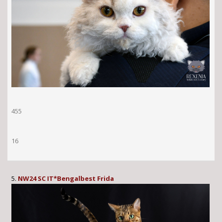
455
16
5.
NW24 SC IT*Bengalbest Frida