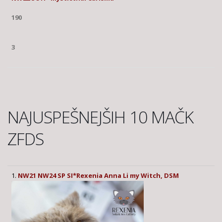
190
3
NAJUSPEŠNEJŠIH 10 MAČK
ZFDS
1.
NW21 NW24 SP SI*Rexenia Anna Li my Witch, DSM