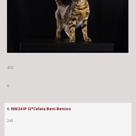
450
6
6.
NW24 IP SI*Celeia Beni Benino
245