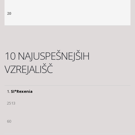
20
10 NAJUSPEŠNEJŠIH
VZREJALIŠČ
1.
SI*Rexenia
2513
60