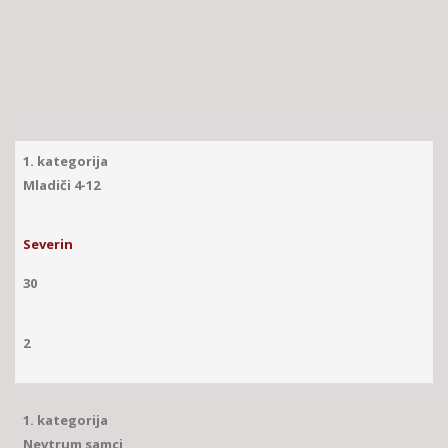
1. kategorija
Mladiči 4-12
Severin
30
2
1. kategorija
Nevtrum samci