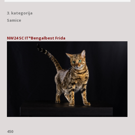
3. kategorija
Samice
NW24 SC IT*Bengalbest Frida
450