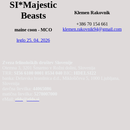
SI*Majestic
Klemen Rakovnik
Beasts
+386 70 154 661
klemen.rakovnik94@gmail.com
maine coon - MCO
leglo 25. 04. 2026
Zveza felinoloških društev Slovenije
Otemna 3, 3201 Šmartno v Rožni dolini, Slovenija
TRR:
SI56 6100 0001 8534 040
BIC:
HDELSI22
banka: Delavska hranilnica d.d., Miklošičeva 5, 1000 Ljubljana,
Slovenija
davčna številka:
44065086
matična številka:
5278007000
eMail:
zfds@zfds.si