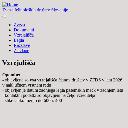
Zveza felinoloških društev Slovenije
Zveza
Dokumenti
Vzrejališča
Legla
Razstave
Za člane
Vzrejališča
Opombe:
- objavljena so
vsa vzrejališča
članov društev v ZFDS v letu 2026,
v naključnem vrstnem redu
- objavljen je datum zadnjega legla pasemskih mačk v zadnjem letu
- kontaktni podatki so objavljeni na željo vzreditelja
- slike lahko merijo do 600 x 400