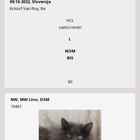
09.10.2022, Slovenija
Kristof Van Roy, Be
HCL
samci nevtri
I.
NOM
BIS
60
NW, MW Lino, DSM
16461