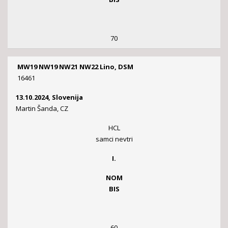
70
MW19 NW19 NW21 NW22 Lino, DSM
16461
13.10.2024, Slovenija
Martin Šanda, CZ
HCL
samci nevtri
I.
NOM
BIS
60