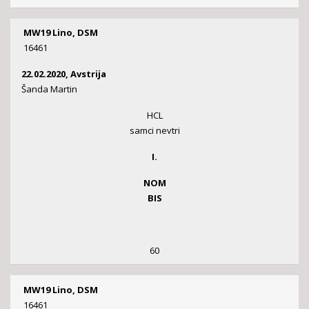
MW19 Lino, DSM
16461
22.02.2020, Avstrija
Šanda Martin
HCL
samci nevtri
I.
NOM
BIS
60
MW19 Lino, DSM
16461