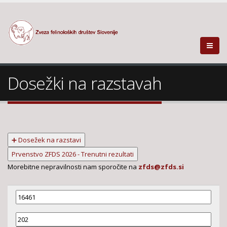
Dosežki na razstavah
➕ Dosežek na razstavi
Prvenstvo ZFDS 2026 - Trenutni rezultati
Morebitne nepravilnosti nam sporočite na
zfds@zfds.si