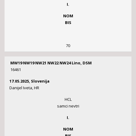
I.
NOM
BIS
70
MW19 NW19 NW21 NW22 NW24 Lino, DSM
16461
17.05.2025, Slovenija
Danijel Iveta, HR
HCL
samci nevtri
I.
NOM
BIS