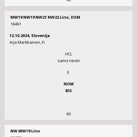
MW19 NW19 NW21 NW22 Lino, DSM
16461
12.10.2024, Slovenija
Arja Martikainen, Fi
HCL
samci nevtri
I.
NOM
BIS
60
NW MW19 Lino