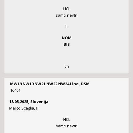
HCL
samci nevtri
I.
NOM
BIS
70
MW19 NW19 NW21 NW22 NW24 Lino, DSM
16461
18.05.2025, Slovenija
Marco Scaglia, IT
HCL
samci nevtri