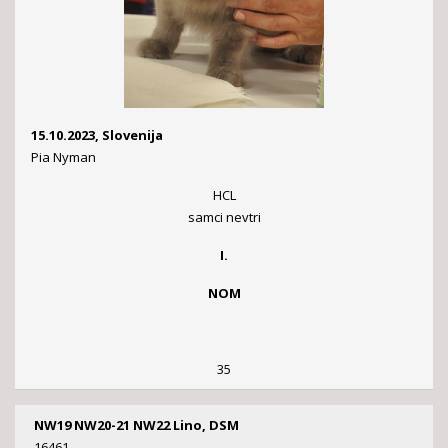
15.10.2023, Slovenija
Pia Nyman
HCL
samci nevtri
I.
NOM
35
NW19 NW20-21 NW22 Lino, DSM
16461