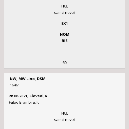
HCL
samci nevtri
EX1
NOM
BIS
60
NW, MW Lino, DSM
16461
28.08.2021, Slovenija
Fabio Brambila, It
HCL
samci nevtri