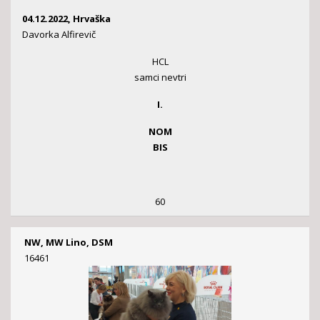
04.12.2022, Hrvaška
Davorka Alfirevič
HCL
samci nevtri
I.
NOM
BIS
60
NW, MW Lino, DSM
16461