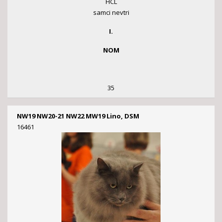
HCL
samci nevtri
I.
NOM
35
NW19 NW20-21 NW22 MW19 Lino, DSM
16461