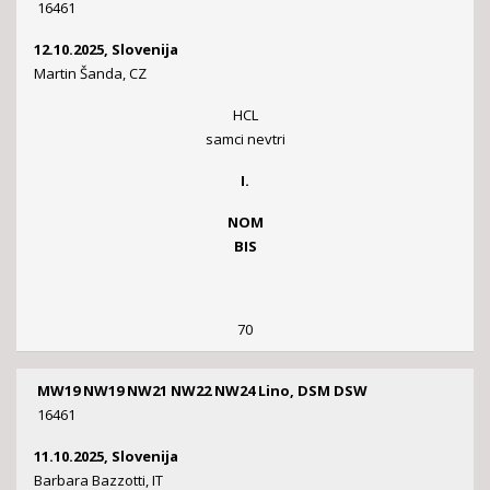
16461
12.10.2025, Slovenija
Martin Šanda, CZ
HCL
samci nevtri
I.
NOM
BIS
70
MW19 NW19 NW21 NW22 NW24 Lino, DSM DSW
16461
11.10.2025, Slovenija
Barbara Bazzotti, IT