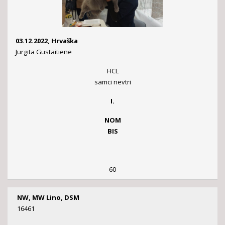
03.12.2022, Hrvaška
Jurgita Gustaitiene
HCL
samci nevtri
I.
NOM
BIS
60
NW, MW Lino, DSM
16461