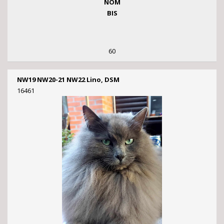
NOM
BIS
60
NW19 NW20-21 NW22 Lino, DSM
16461