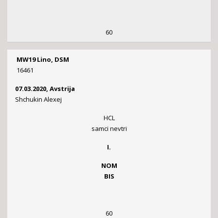
60
MW19 Lino, DSM
16461
07.03.2020, Avstrija
Shchukin Alexej
HCL
samci nevtri
I.
NOM
BIS
60