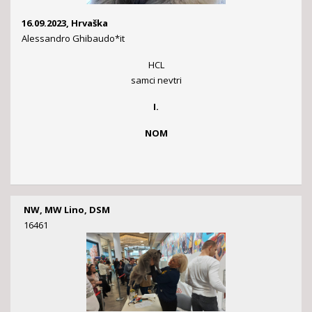
16.09.2023, Hrvaška
Alessandro Ghibaudo*it
HCL
samci nevtri
I.
NOM
NW, MW Lino, DSM
16461