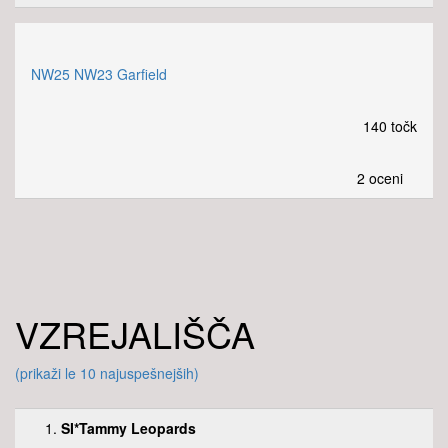
NW25 NW23 Garfield
140 točk
2 oceni
VZREJALIŠČA
(prikaži le 10 najuspešnejših)
1.
SI*Tammy Leopards