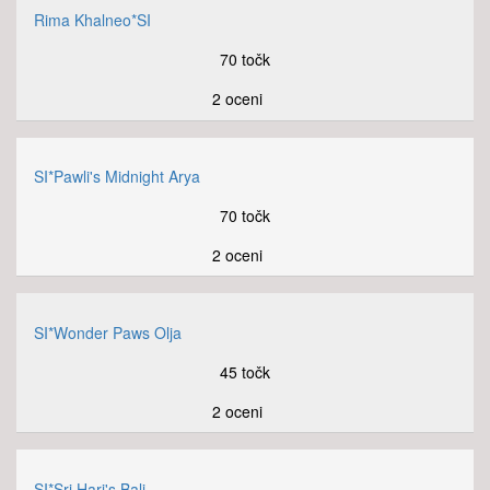
Rima Khalneo*SI
70 točk
2 oceni
SI*Pawli's Midnight Arya
70 točk
2 oceni
SI*Wonder Paws Olja
45 točk
2 oceni
SI*Sri Hari's Bali