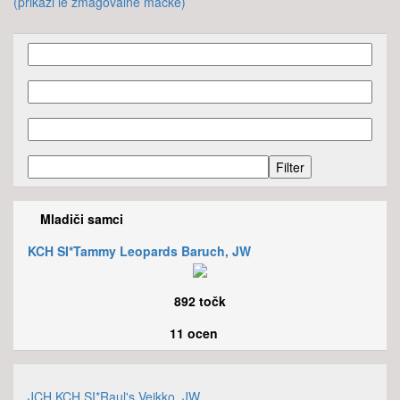
(prikaži le zmagovalne mačke)
Mladiči samci
KCH SI*Tammy Leopards Baruch, JW
892 točk
11 ocen
JCH KCH SI*Raul's Veikko, JW