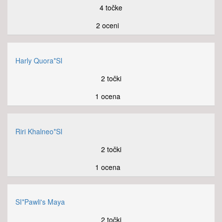
4 točke
2 oceni
Harly Quora*SI
2 točki
1 ocena
Riri Khalneo*SI
2 točki
1 ocena
SI*Pawli's Maya
2 točki