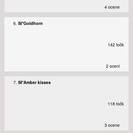
4 ocene
6.
SI*Goldhorn
142 točk
2 oceni
7.
SI*Amber kisses
118 točk
3 ocene