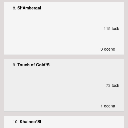
8.
SI*Ambergal
115 točk
3 ocene
9.
Touch of Gold*SI
73 točk
1 ocena
10.
Khalneo*SI