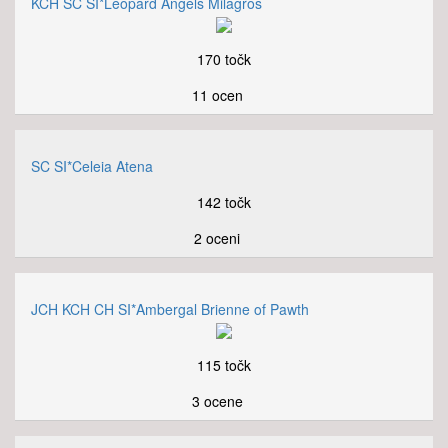
KCH SC SI*Leopard Angels Milagros
170 točk
11 ocen
SC SI*Celeia Atena
142 točk
2 oceni
JCH KCH CH SI*Ambergal Brienne of Pawth
115 točk
3 ocene