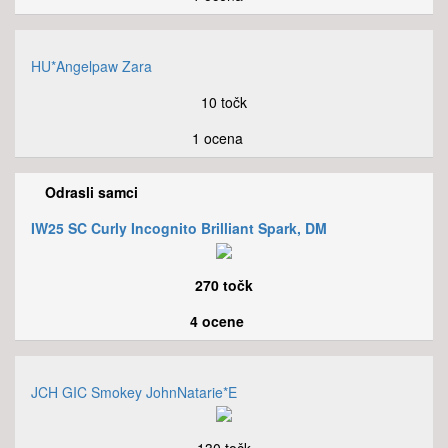
HU*Angelpaw Zara
10 točk
1 ocena
Odrasli samci
IW25 SC Curly Incognito Brilliant Spark, DM
270 točk
4 ocene
JCH GIC Smokey JohnNatarie*E
130 točk