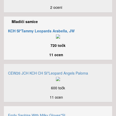
2 oceni
Mladiči samice
KCH SI*Tammy Leopards Arabella, JW
720 točk
11 ocen
CEW26 JCH KCH CH SI*Leopard Angels Paloma
600 točk
11 ocen
Emily Saphire With Milky Gloves*SI