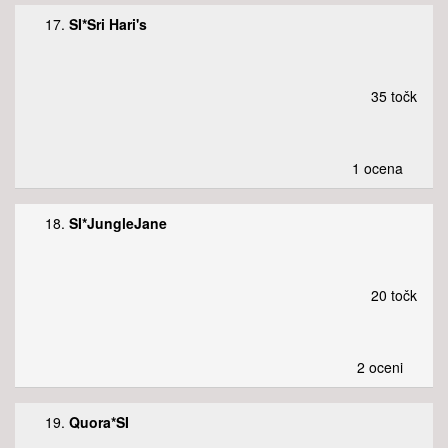
17.
SI*Sri Hari's
35 točk
1 ocena
18.
SI*JungleJane
20 točk
2 oceni
19.
Quora*SI