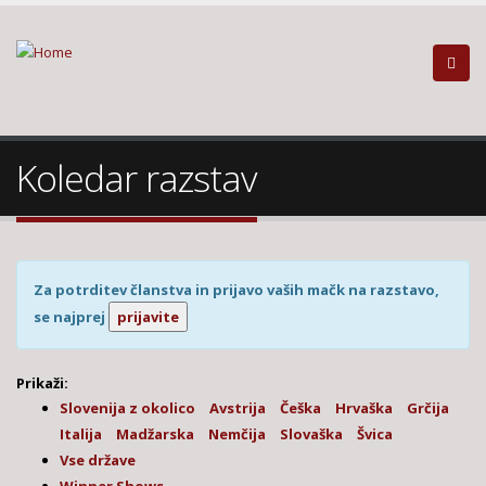
Koledar razstav
Za potrditev članstva in prijavo vaših mačk na razstavo,
se najprej
prijavite
Prikaži:
Slovenija z okolico
Avstrija
Češka
Hrvaška
Grčija
Italija
Madžarska
Nemčija
Slovaška
Švica
Vse države