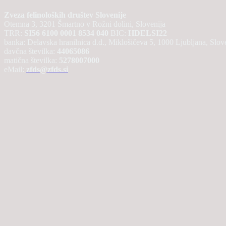
Zveza felinoloških društev Slovenije
Otemna 3, 3201 Šmartno v Rožni dolini, Slovenija
TRR:
SI56 6100 0001 8534 040
BIC:
HDELSI22
banka: Delavska hranilnica d.d., Miklošičeva 5, 1000 Ljubljana, Slov
davčna številka:
44065086
matična številka:
5278007000
eMail:
zfds@zfds.si