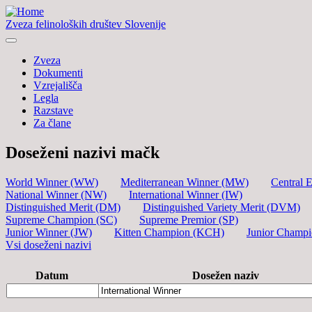
Zveza felinoloških društev Slovenije
Zveza
Dokumenti
Vzrejališča
Legla
Razstave
Za člane
Doseženi nazivi mačk
World Winner (WW)
Mediterranean Winner (MW)
Central 
National Winner (NW)
International Winner (IW)
Distinguished Merit (DM)
Distinguished Variety Merit (DVM)
Supreme Champion (SC)
Supreme Premior (SP)
Junior Winner (JW)
Kitten Champion (KCH)
Junior Champ
Vsi doseženi nazivi
Datum
Dosežen naziv