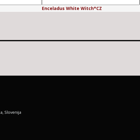
Enceladus White Witch*CZ
a, Slovenija