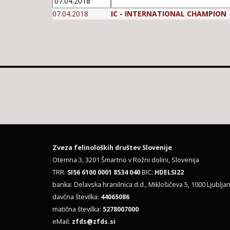
07.04.2018
IC - INTERNATIONAL CHAMPION
Zveza felinoloških društev Slovenije
Otemna 3, 3201 Šmartno v Rožni dolini, Slovenija
TRR:
SI56 6100 0001 8534 040
BIC:
HDELSI22
banka: Delavska hranilnica d.d., Miklošičeva 5, 1000 Ljubljan
davčna številka:
44065086
matična številka:
5278007000
eMail:
zfds@zfds.si