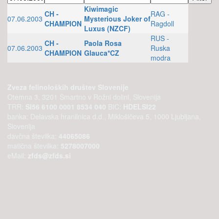
Kiwimagic
CH -
RAG -
07.06.2003
Mysterious Joker of
CHAMPION
Ragdoll
Luxus (NZCF)
RUS -
CH -
Paola Rosa
07.06.2003
Ruska
CHAMPION
Glauca*CZ
modra
Zveza felinoloških društev Slovenije
Otemna 3, 3201 Šmartno v Rožni dolini, Slovenija
TRR:
SI56 6100 0001 8534 040
BIC:
HDELSI22
banka: Delavska hranilnica d.d., Miklošičeva 5, 1000 Ljubljana,
Slovenija
davčna številka:
44065086
matična številka:
5278007000
eMail:
zfds@zfds.si