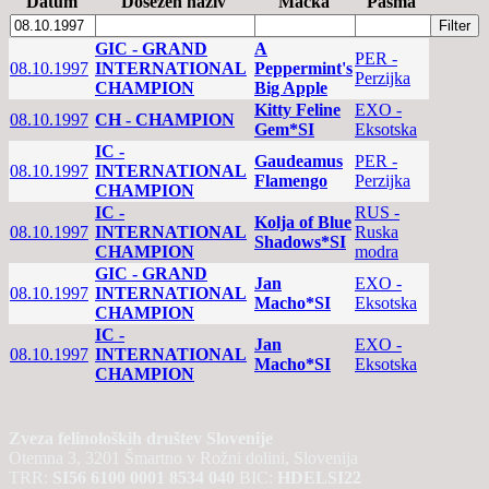
Datum
Dosežen naziv
Mačka
Pasma
GIC - GRAND
A
PER -
08.10.1997
INTERNATIONAL
Peppermint's
Perzijka
CHAMPION
Big Apple
Kitty Feline
EXO -
08.10.1997
CH - CHAMPION
Gem*SI
Eksotska
IC -
Gaudeamus
PER -
08.10.1997
INTERNATIONAL
Flamengo
Perzijka
CHAMPION
IC -
RUS -
Kolja of Blue
08.10.1997
INTERNATIONAL
Ruska
Shadows*SI
CHAMPION
modra
GIC - GRAND
Jan
EXO -
08.10.1997
INTERNATIONAL
Macho*SI
Eksotska
CHAMPION
IC -
Jan
EXO -
08.10.1997
INTERNATIONAL
Macho*SI
Eksotska
CHAMPION
Zveza felinoloških društev Slovenije
Otemna 3, 3201 Šmartno v Rožni dolini, Slovenija
TRR:
SI56 6100 0001 8534 040
BIC:
HDELSI22