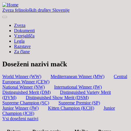
Zveza felinoloških društev Slovenije
Zveza
Dokumenti
Vzrejališča
Legla
Razstave
Za člane
Doseženi nazivi mačk
World Winner (WW)
Mediterranean Winner (MW)
Central
European Winner (CEW)
National Winner (NW)
International Winner (IW)
Distinguished Merit (DM)
Distinguished Variety Merit
(DVM)
Distinguished Show Merit (DSM)
Supreme Champion (SC)
Supreme Premior (SP)
Junior Winner (JW)
Kitten Champion (KCH)
Junior
Champion (JCH)
Vsi doseženi nazivi