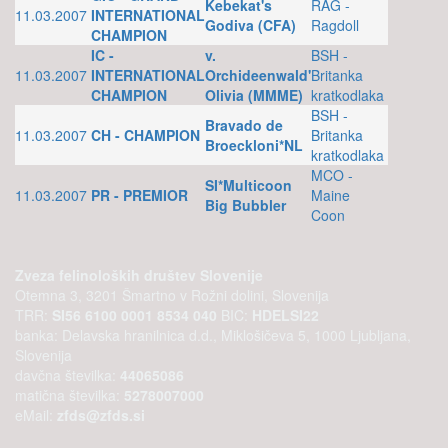
Kebekat's
RAG -
11.03.2007
INTERNATIONAL
Godiva (CFA)
Ragdoll
CHAMPION
IC -
v.
BSH -
11.03.2007
INTERNATIONAL
Orchideenwald'
Britanka
CHAMPION
Olivia (MMME)
kratkodlaka
BSH -
Bravado de
11.03.2007
CH - CHAMPION
Britanka
Broeckloni*NL
kratkodlaka
MCO -
SI*Multicoon
11.03.2007
PR - PREMIOR
Maine
Big Bubbler
Coon
Zveza felinoloških društev Slovenije
Otemna 3, 3201 Šmartno v Rožni dolini, Slovenija
TRR:
SI56 6100 0001 8534 040
BIC:
HDELSI22
banka: Delavska hranilnica d.d., Miklošičeva 5, 1000 Ljubljana,
Slovenija
davčna številka:
44065086
matična številka:
5278007000
eMail:
zfds@zfds.si