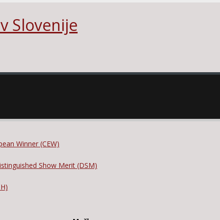
v Slovenije
opean Winner (CEW)
istinguished Show Merit (DSM)
CH)