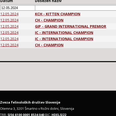
Datum
Dosežen naziv
12.05.2024
KCH - KITTEN CHAMPION
12.05.2024
CH - CHAMPION
12.05.2024
GIP - GRAND INTERNATIONAL PREMIOR
12.05.2024
IC - INTERNATIONAL CHAMPION
12.05.2024
IC - INTERNATIONAL CHAMPION
12.05.2024
CH - CHAMPION
Zveza felinoloških društev Slovenije
Otemna 3, 3201 Šmartno v Rožni dolini, Slovenija
TRR:
SI56 6100 0001 8534 040
BIC:
HDELSI22