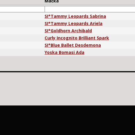
Mačka
SI*Tammy Leopards Sabrina
SI*Tammy Leopards Ariela
SI*Goldhorn Archibald
Curly Incognito Brilliant Spark
SI*Blue Ballet Desdemona
Yoska Bomasi Ada