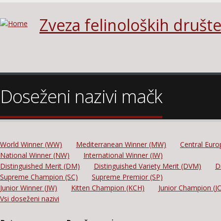
Zveza felinoloških društe
Doseženi nazivi mačk
World Winner (WW)
Mediterranean Winner (MW)
Central Eur
National Winner (NW)
International Winner (IW)
Distinguished Merit (DM)
Distinguished Variety Merit (DVM)
D
Supreme Champion (SC)
Supreme Premior (SP)
Junior Winner (JW)
Kitten Champion (KCH)
Junior Champion (J
Vsi doseženi nazivi