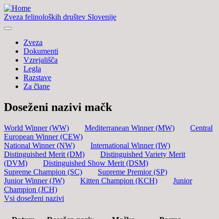
Zveza felinoloških društev Slovenije
Zveza
Dokumenti
Vzrejališča
Legla
Razstave
Za člane
Doseženi nazivi mačk
World Winner (WW)
Mediterranean Winner (MW)
Central
European Winner (CEW)
National Winner (NW)
International Winner (IW)
Distinguished Merit (DM)
Distinguished Variety Merit
(DVM)
Distinguished Show Merit (DSM)
Supreme Champion (SC)
Supreme Premior (SP)
Junior Winner (JW)
Kitten Champion (KCH)
Junior
Champion (JCH)
Vsi doseženi nazivi