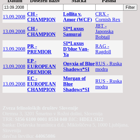
Datum
Dosežen naziv
Mačka
Pasma
CH -
Lollita v.
CRX -
13.09.2008
CHAMPION
Amor (WCF)
Cornish Rex
JBT -
CH -
SI*Luxus
13.09.2008
Japonska
CHAMPION
Samurai
Bobtail
SI*Luxus
PR -
RAG -
13.09.2008
D'blue Van-
PREMIOR
Ragdoll
Ya
EP -
Onyxia of Blue
RUS - Ruska
13.09.2008
EUROPEAN
Shadows*SI
modra
PREMIOR
EC -
Morgan of
RUS - Ruska
13.09.2008
EUROPEAN
Blue
modra
CHAMPION
Shadows*SI
Zveza felinoloških društev Slovenije
Otemna 3, 3201 Šmartno v Rožni dolini, Slovenija
TRR:
SI56 6100 0001 8534 040
BIC:
HDELSI22
banka: Delavska hranilnica d.d., Miklošičeva 5, 1000 Ljubljana,
Slovenija
davčna številka:
44065086